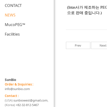
CONTACT
(Intas사가 제조하는 P
으로 판매 중입니다.)
NEWS
MucoPEG™
Facilities
Prev
Next
SunBio
Order & Inquiries :
info@sunbio.com
Contact :
(USA)
sunbiowest@gmail.com
,
(Korea)
+82-32-812-5467